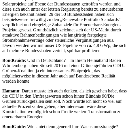
Solarprojekte auf Ebene der Bundesstaaten getroffen werden und
diese sich auch unter der letzten Regierung bereits zu erneuerbaren
Energien bekannt haben. 29 der 50 Bundesstaaten haben sich
beispielsweise freiwillig zu den „Renewable Portfolio Standards“
verpflichtet und ehrgeizige Zubauziele für Erneuerbare-Energien-
Projekte gesetzt. Grundsätzlich zeichnet sich der US-Markt durch
attraktive Rahmenbedingungen wie langfristig festgelegte
Stromabnahmeverträge oder steuerliche Vergünstigungen aus.
Davon werden wir mit unser US-Pipeline von ca. 4,8 GWp, die sich
auf mehrere Bundesstaaten verteilt, spürbar profitieren.
BondGuide
: Und in Deutschland? – In Ihrem Heimatland Baden-
Württemberg haben Sie seit 2016 mit einer Grünengeführten CDU-
Grünen-Koalition ja ein interessantes Pilotprojekt, das
möglicherweise in diesem Jahr auch auf Bundesebene Realität
werden könnte.
Hamann
: Daran musste ich auch denken, als ich gesehen habe, dass
die CDU in den Umfragewerten schon hinter Bündnis 90/Die
Grünen zurückgefallen sein soll. Noch würde ich nicht so viel auf
aktuelle Prozentzahlen geben, aber interessant wäre diese
Konstellation womöglich schon für die weitere Transformation zu
erneuerbaren Energien.
BondGuide
: Wie lautet denn generell Ihre Wachstumsstrategie?