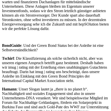
warten und finanzieren Dachanlagen für mittelständische
Unternehmen. Diese Anlagen bleiben im Eigentum unserer
Investmentfonds, sodass wir den Strom letztlich günstiger anbieten
können als ein Stromversorger. Der Kunde spart also dauerhaft
Stromkosten, ohne selbst investieren zu müssen. In der dezentralen
Energieversorgung sehe ich die Zukunft und mit hepSOlution bieten
wir die perfekte Lösung dafür.
BondGuide
: Und der Green Bond Status bei der Anleihe ist eine
Selbstverständlichkeit?
Tschirf
: Die Klassifizierung als solche sicherlich nicht, aber was
unseren eigenen Anspruch betrifft ganz bestimmt. Deshalb haben
wir imug | rating mit der Erstellung eines unabhängigen Gutachtens
beauftragt. Darin hat imug | rating uns bescheinigt, dass unsere
Anleihe im Einklang mit den Green Bond Principles der
International Capital Market Association steht.
Hamann
: Unser Slogan lautet ja „there is no planet b“.
Nachhaltigkeit und soziales Engagement sind also in unsere
Unternehmens-DNA verankert. Wir sind beispielsweise Mitglied im
Forum für Nachhaltige Geldanlagen, fördern ein Solarprojekt in
Burkina Faso und sind auch Gold-Pate des WWF zur Unterstützung