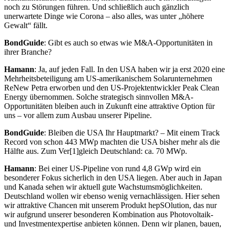
noch zu Störungen führen. Und schließlich auch gänzlich
unerwartete Dinge wie Corona – also alles, was unter „höhere
Gewalt“ fällt.
BondGuide
: Gibt es auch so etwas wie M&A-Opportunitäten in
ihrer Branche?
Hamann
: Ja, auf jeden Fall. In den USA haben wir ja erst 2020 eine
Mehrheitsbeteiligung am US-amerikanischem Solarunternehmen
ReNew Petra erworben und den US-Projektentwickler Peak Clean
Energy übernommen. Solche strategisch sinnvollen M&A-
Opportunitäten bleiben auch in Zukunft eine attraktive Option für
uns – vor allem zum Ausbau unserer Pipeline.
BondGuide
: Bleiben die USA Ihr Hauptmarkt? – Mit einem Track
Record von schon 443 MWp machten die USA bisher mehr als die
Hälfte aus. Zum Ver[1]gleich Deutschland: ca. 70 MWp.
Hamann
: Bei einer US-Pipeline von rund 4,8 GWp wird ein
besonderer Fokus sicherlich in den USA liegen. Aber auch in Japan
und Kanada sehen wir aktuell gute Wachstumsmöglichkeiten.
Deutschland wollen wir ebenso wenig vernachlässigen. Hier sehen
wir attraktive Chancen mit unserem Produkt hepSOlution, das nur
wir aufgrund unserer besonderen Kombination aus Photovoltaik-
und Investmentexpertise anbieten können. Denn wir planen, bauen,