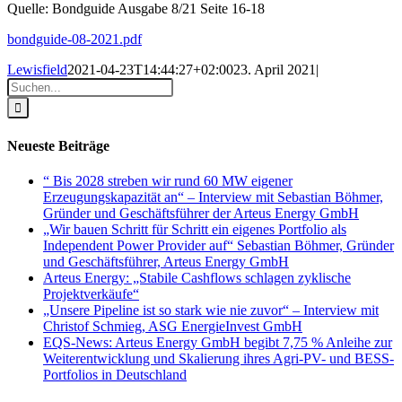
Quelle: Bondguide Ausgabe 8/21 Seite 16-18
bondguide-08-2021.pdf
Lewisfield
2021-04-23T14:44:27+02:00
23. April 2021
|
Suche
nach:
Neueste Beiträge
“ Bis 2028 streben wir rund 60 MW eigener
Erzeugungskapazität an“ – Interview mit Sebastian Böhmer,
Gründer und Geschäftsführer der Arteus Energy GmbH
„Wir bauen Schritt für Schritt ein eigenes Portfolio als
Independent Power Provider auf“ Sebastian Böhmer, Gründer
und Geschäftsführer, Arteus Energy GmbH
Arteus Energy: „Stabile Cashflows schlagen zyklische
Projektverkäufe“
„Unsere Pipeline ist so stark wie nie zuvor“ – Interview mit
Christof Schmieg, ASG EnergieInvest GmbH
EQS-News: Arteus Energy GmbH begibt 7,75 % Anleihe zur
Weiterentwicklung und Skalierung ihres Agri-PV- und BESS-
Portfolios in Deutschland