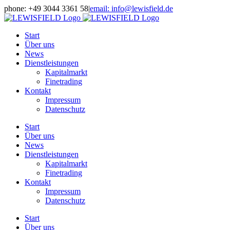
Zum
phone: +49 3044 3361 58
|
email: info@lewisfield.de
Inhalt
springen
Start
Über uns
News
Dienstleistungen
Kapitalmarkt
Finetrading
Kontakt
Impressum
Datenschutz
Start
Über uns
News
Dienstleistungen
Kapitalmarkt
Finetrading
Kontakt
Impressum
Datenschutz
Start
Über uns