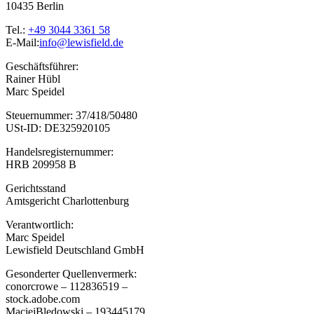
10435 Berlin
Tel.:
+49 3044 3361 58
E-Mail:
info@lewisfield.de
Geschäftsführer:
Rainer Hübl
Marc Speidel
Steuernummer: 37/418/50480
USt-ID: DE325920105
Handelsregisternummer:
HRB 209958 B
Gerichtsstand
Amtsgericht Charlottenburg
Verantwortlich:
Marc Speidel
Lewisfield Deutschland GmbH
Gesonderter Quellenvermerk:
conorcrowe – 112836519 –
stock.adobe.com
MaciejBledowski – 193445179