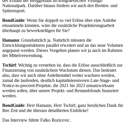
des Erhalts der Berggorillas im kongolesischen Virunga-
Nationalpark. Darüber hinaus fördern wir auch den Breiten- und
Spitzensport.
BondGuide
: Wenn Sie doppelt so viel Erlöse über eine Anleihe
einsammeln könnten, wäre die zusätzliche Projektierungsarbeit
überhaupt zu bewerkstelligen für Sie?
Hamann
: Grundsätzlich ja. Natürlich müssten die
Entwicklungsstrukturen parallel erweitert und an das neue Volumen
angepasst werden. Dieses Vorgehen planen wir ja auch im Rahmen
der Mittelverwendung.
Tschirf
: Wichtig zu verstehen ist, dass die Erlöse ausschließlich zur
Finanzierung von zusätzlichem Wachstum dienen. Das bedeutet
also, dass wir auch ohne Anleihemittel weiter wachsen werden,
zumal die laufenden, deutlich kapitalintensiveren Late-Stage- und
Notice-to-proceed-Projekte, die 2021 bis 2023 umsatzwirksam
werden sollen, über unsere Projekt- und Bestandsfonds finanziert
werden.
BondGuide
: Herr Hamann, Herr Tschirf, ganz herzlichen Dank für
Ihre Zeit und die überaus detaillierten Einblicke!
Das Interview führte Falko Bozicevic.