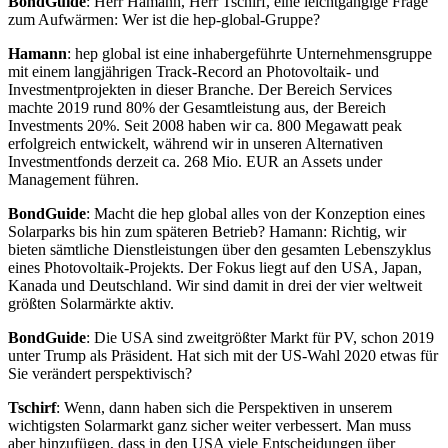
BondGuide
: Herr Hamann, Herr Tschirf, eine leichtgängige Frage
zum Aufwärmen: Wer ist die hep-global-Gruppe?
Hamann
: hep global ist eine inhabergeführte Unternehmensgruppe
mit einem langjährigen Track-Record an Photovoltaik- und
Investmentprojekten in dieser Branche. Der Bereich Services
machte 2019 rund 80% der Gesamtleistung aus, der Bereich
Investments 20%. Seit 2008 haben wir ca. 800 Megawatt peak
erfolgreich entwickelt, während wir in unseren Alternativen
Investmentfonds derzeit ca. 268 Mio. EUR an Assets under
Management führen.
BondGuide
: Macht die hep global alles von der Konzeption eines
Solarparks bis hin zum späteren Betrieb? Hamann: Richtig, wir
bieten sämtliche Dienstleistungen über den gesamten Lebenszyklus
eines Photovoltaik-Projekts. Der Fokus liegt auf den USA, Japan,
Kanada und Deutschland. Wir sind damit in drei der vier weltweit
größten Solarmärkte aktiv.
BondGuide
: Die USA sind zweitgrößter Markt für PV, schon 2019
unter Trump als Präsident. Hat sich mit der US-Wahl 2020 etwas für
Sie verändert perspektivisch?
Tschirf
: Wenn, dann haben sich die Perspektiven in unserem
wichtigsten Solarmarkt ganz sicher weiter verbessert. Man muss
aber hinzufügen, dass in den USA viele Entscheidungen über