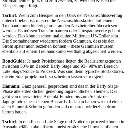
Stromabnehmer gibt, und zum zweiten, zu welchen Kosten die
Einspeisung erfolgt.
Tschirf
: Wenn zum Beispiel in den USA der Netzanschlussvertrag
unterschrieben ist, müssen die Netzanschlusskosten auf einem
Treuhandkonto hinterlegt oder an den Netzbetreiber überwiesen
werden. Es müssen Transformatoren oder Umspannwerke gebaut
werden. Das können schon mal einige Millionen US-Dollar sein.
Die Stromabnehmer wiederum fordern Garantien, dass sie den
Strom später auch beziehen können – diese Garantien müssen
ebenfalls auf einem Treuhandkonto werthaltig abgesichert werden.
BondGuide
: Je nach Projektphase liegen die Realisierungsquoten
zwischen 50% im Bereich Early Stage und 95– 98% im Bereich
Late Stage/Notice to Proceed. Was sind denn typische Störfaktoren,
die ein Solarprojekt noch zu scheitern lassen vermögen?
Hamann
: Ganz generell gesprochen sind das in der Early-Stage-
Phase alle erdenklichen genehmigungsrechtlichen Themen. Das
geht von unerwarteten Artefakt-Funden bis zum Schutz der
Jagdgründe eines seltenen Bussards. In Japan haben wir mal einen
alten Samurai-Schrein gefunden – da mussten wir letzlich drum
herum bauen.
Tschirf
: In den Phasen Late Stage und Notice to proceed können in
Ausnahmefällen aktualisierte, meist zusätzliche Umweltauflagen