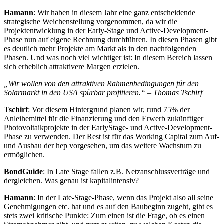
Hamann
: Wir haben in diesem Jahr eine ganz entscheidende
strategische Weichenstellung vorgenommen, da wir die
Projektentwicklung in der Early-Stage und Active-Development-
Phase nun auf eigene Rechnung durchführen. In diesen Phasen gibt
es deutlich mehr Projekte am Markt als in den nachfolgenden
Phasen. Und was noch viel wichtiger ist: In diesem Bereich lassen
sich erheblich attraktivere Margen erzielen.
„Wir wollen von den attraktiven Rahmenbedingungen für den
Solarmarkt in den USA spürbar profitieren.“ – Thomas Tschirf
Tschirf
: Vor diesem Hintergrund planen wir, rund 75% der
Anleihemittel für die Finanzierung und den Erwerb zukünftiger
Photovoltaikprojekte in der EarlyStage- und Active-Development-
Phase zu verwenden. Der Rest ist für das Working Capital zum Auf-
und Ausbau der hep vorgesehen, um das weitere Wachstum zu
ermöglichen.
BondGuide
: In Late Stage fallen z.B. Netzanschlussverträge und
dergleichen. Was genau ist kapitalintensiv?
Hamann
: In der Late-Stage-Phase, wenn das Projekt also all seine
Genehmigungen etc. hat und es auf den Baubeginn zugeht, gibt es
stets zwei kritische Punkte: Zum einen ist die Frage, ob es einen