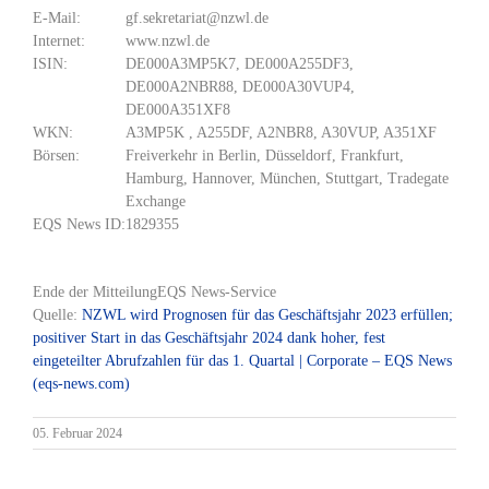
E-Mail:
gf.sekretariat@nzwl.de
Internet:
www.nzwl.de
ISIN:
DE000A3MP5K7, DE000A255DF3,
DE000A2NBR88, DE000A30VUP4,
DE000A351XF8
WKN:
A3MP5K , A255DF, A2NBR8, A30VUP, A351XF
Börsen:
Freiverkehr in Berlin, Düsseldorf, Frankfurt,
Hamburg, Hannover, München, Stuttgart, Tradegate
Exchange
EQS News ID:
1829355
Ende der Mitteilung
EQS News-Service
Quelle:
NZWL wird Prognosen für das Geschäftsjahr 2023 erfüllen;
positiver Start in das Geschäftsjahr 2024 dank hoher, fest
eingeteilter Abrufzahlen für das 1. Quartal | Corporate – EQS News
(eqs-news.com)
05. Februar 2024