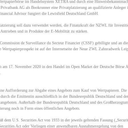
er Wertpapierbörse im Handelssystem XETRA und durch eine Hinweisbekanntmac
Privatbank AG als Bookrunner eine Privatplatzierung an qualifizierte Anleger 
inancial Advisor fungiert die Lewisfield Deutschland GmbH.
latzierung soll dazu verwendet werden, die Finanzkraft der NZWL für Investit
Antrieben und in Produkte der E-Mobilität zu stärken.
Commission de Surveillance du Secteur Financier (CSSF) gebilligte und an die
rte Wertpapierprospekt ist auf der Internetseite der Neue ZWL Zahnradwerk Lei
ich am 17. November 2020 in den Handel im Open Market der Deutsche Börse 
.
eine Aufforderung zur Abgabe eines Angebots zum Kauf von Wertpapieren. Die
 durch die Emittentin ausschließlich in der Bundesrepublik Deutschland und d
angeboten. Außerhalb der Bundesrepublik Deutschland und des Großherzogtu
ierung noch in Form eines öffentlichen Angebots.
ß dem U.S. Securities Act von 1933 in der jeweils geltenden Fassung („Securit
 Securities Act oder Vorliegen einer anwendbaren Ausnahmeregelung von den