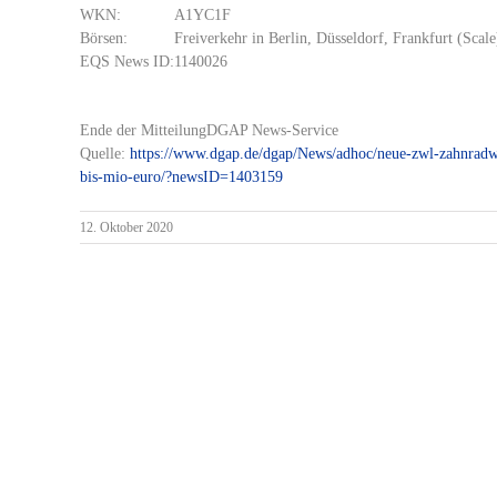
WKN:
A1YC1F
Börsen:
Freiverkehr in Berlin, Düsseldorf, Frankfurt (Sca
EQS News ID:
1140026
Ende der Mitteilung
DGAP News-Service
Quelle:
https://www.dgap.de/dgap/News/adhoc/neue-zwl-zahnradwe
bis-mio-euro/?newsID=1403159
12. Oktober 2020