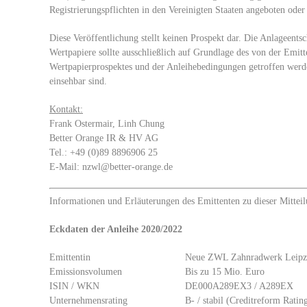
Registrierungspflichten in den Vereinigten Staaten angeboten oder
Diese Veröffentlichung stellt keinen Prospekt dar. Die Anlageentsc
Wertpapiere sollte ausschließlich auf Grundlage des von der Emi
Wertpapierprospektes und der Anleihebedingungen getroffen werde
einsehbar sind.
Kontakt:
Frank Ostermair, Linh Chung
Better Orange IR & HV AG
Tel.: +49 (0)89 8896906 25
E-Mail: nzwl@better-orange.de
Informationen und Erläuterungen des Emittenten zu dieser Mitteil
Eckdaten der Anleihe 2020/2022
Emittentin
Neue ZWL Zahnradwerk Leip
Emissionsvolumen
Bis zu 15 Mio. Euro
ISIN / WKN
DE000A289EX3 / A289EX
Unternehmensrating
B- / stabil (Creditreform Rati