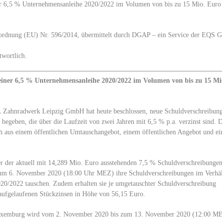
 6,5 % Unternehmensanleihe 2020/2022 im Volumen von bis zu 15 Mio. Euro
Verordnung (EU) Nr. 596/2014, übermittelt durch DGAP – ein Service der EQS 
twortlich.
ner 6,5 % Unternehmensanleihe 2020/2022 im Volumen von bis zu 15 Mi
L Zahnradwerk Leipzig GmbH hat heute beschlossen, neue Schuldverschreibun
eben, die über die Laufzeit von zwei Jahren mit 6,5 % p.a. verzinst sind. 
h aus einem öffentlichen Umtauschangebot, einem öffentlichen Angebot und ei
r der aktuell mit 14,289 Mio. Euro ausstehenden 7,5 % Schuldverschreibunge
 6. November 2020 (18:00 Uhr MEZ) ihre Schuldverschreibungen im Verhäl
020/2022 tauschen. Zudem erhalten sie je umgetauschter Schuldverschreibung
aufgelaufenen Stückzinsen in Höhe von 56,15 Euro.
 Luxemburg wird vom 2. November 2020 bis zum 13. November 2020 (12:00 M