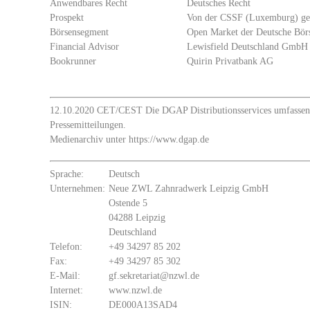
Anwendbares Recht
Deutsches Recht
Prospekt
Von der CSSF (Luxemburg) gebi
Börsensegment
Open Market der Deutsche Börs
Financial Advisor
Lewisfield Deutschland GmbH
Bookrunner
Quirin Privatbank AG
12.10.2020 CET/CEST Die DGAP Distributionsservices umfassen g
Pressemitteilungen.
Medienarchiv unter https://www.dgap.de
Sprache:
Deutsch
Unternehmen:
Neue ZWL Zahnradwerk Leipzig GmbH
Ostende 5
04288 Leipzig
Deutschland
Telefon:
+49 34297 85 202
Fax:
+49 34297 85 302
E-Mail:
gf.sekretariat@nzwl.de
Internet:
www.nzwl.de
ISIN:
DE000A13SAD4