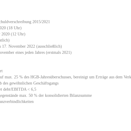
chuldverschreibung 2015/2021
2020 (18 Uhr)
 2020 (12 Uhr)
tlich)
s 17. November 2022 (ausschließlich)
November eines jeden Jahres (erstmals 2021)
rt
uf max. 25 % des HGB-Jahresüberschusses, bereinigt um Erträge aus dem Ver
b des gewöhnlichen Geschäftsgangs
et debt/EBITDA < 6,5
gegenstände max. 50 % der konsolidierten Bilanzsumme
anzverbindlichkeiten