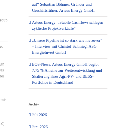
auf“ Sebastian Böhmer, Gründer und
Geschäftsführer, Arteus Energy GmbH
Group
Arteus Energy: „Stabile Cashflows schlagen
zyklische Projektverkäufe“
„Unsere Pipeline ist so stark wie nie zuvor“
o.
– Interview mit Christof Schmieg, ASG
EnergieInvest GmbH
gen
EQS-News: Arteus Energy GmbH begibt
Das
7,75 % Anleihe zur Weiterentwicklung und
ner
Skalierung ihres Agri-PV- und BESS-
Portfolios in Deutschland
n
tnis
Archiv
Juli 2026
EZ)
Juni 2026