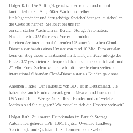
Holger Rath: Die Auftragslage ist sehr erfreulich und nimmt
kontinuierlich zu. Als größter Wachstumstreiber
für Magnetbänder und dazugehörige Speicherlösungen ist sicherlich
die Cloud zu nennen. Sie sorgt bei uns für
ein sehr starkes Wachstum im Bereich Storage Automation.
Nachdem wir 2022 über erste Vorserienprodukte
für einen der international führenden US-amerikanischen Cloud-
Dienstleister bereits einen Umsatz von rund 10 Mio. Euro erzielen
konnten, stieg dieser Umsatzanteil im 1. Halbjahr 2023 infolge der
Ende 2022 gestarteten Serienproduktion nochmals deutlich auf rund
27 Mio. Euro. Zudem konnten wir mittlerweile einen weiteren
international führenden Cloud-Dienstleister als Kunden gewinnen.
Anleihen Finder: Der Hauptsitz von BDT ist in Deutschland, Sie
haben aber auch Produktionsanlagen in Mexiko und Büros in den
USA und China. Wer gehört zu Ihren Kunden und auf welchen
Märkten sind Sie zugegen? Wie verteilen sich die Umsätze weltweit?
Holger Rath: Zu unseren Hauptkunden im Bereich Storage
Automation gehören HPE, IBM, Fujitsu, Overland Tandberg,
Spectralogic und Qualstar. Hinzu kommen noch zwei der