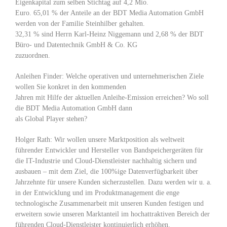
Eigenkapital zum selben Stichtag auf 4,2 Mio.
Euro. 65,01 % der Anteile an der BDT Media Automation GmbH
werden von der Familie Steinhilber gehalten.
32,31 % sind Herrn Karl-Heinz Niggemann und 2,68 % der BDT
Büro- und Datentechnik GmbH & Co. KG
zuzuordnen.
Anleihen Finder: Welche operativen und unternehmerischen Ziele
wollen Sie konkret in den kommenden
Jahren mit Hilfe der aktuellen Anleihe-Emission erreichen? Wo soll
die BDT Media Automation GmbH dann
als Global Player stehen?
Holger Rath: Wir wollen unsere Marktposition als weltweit
führender Entwickler und Hersteller von Bandspeichergeräten für
die IT-Industrie und Cloud-Dienstleister nachhaltig sichern und
ausbauen – mit dem Ziel, die 100%ige Datenverfügbarkeit über
Jahrzehnte für unsere Kunden sicherzustellen. Dazu werden wir u. a.
in der Entwicklung und im Produktmanagement die enge
technologische Zusammenarbeit mit unseren Kunden festigen und
erweitern sowie unseren Marktanteil im hochattraktiven Bereich der
führenden Cloud-Dienstleister kontinuierlich erhöhen.