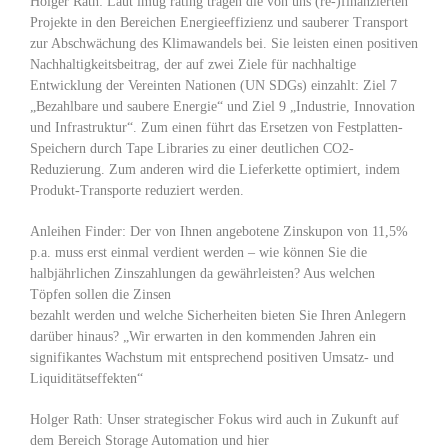
Holger Rath: Laut imug rating tragen die von uns (re-)finanzierten
Projekte in den Bereichen Energieeffizienz und sauberer Transport
zur Abschwächung des Klimawandels bei. Sie leisten einen positiven
Nachhaltigkeitsbeitrag, der auf zwei Ziele für nachhaltige
Entwicklung der Vereinten Nationen (UN SDGs) einzahlt: Ziel 7
„Bezahlbare und saubere Energie“ und Ziel 9 „Industrie, Innovation
und Infrastruktur“. Zum einen führt das Ersetzen von Festplatten-
Speichern durch Tape Libraries zu einer deutlichen CO2-
Reduzierung. Zum anderen wird die Lieferkette optimiert, indem
Produkt-Transporte reduziert werden.
Anleihen Finder: Der von Ihnen angebotene Zinskupon von 11,5%
p.a. muss erst einmal verdient werden – wie können Sie die
halbjährlichen Zinszahlungen da gewährleisten? Aus welchen
Töpfen sollen die Zinsen
bezahlt werden und welche Sicherheiten bieten Sie Ihren Anlegern
darüber hinaus? „Wir erwarten in den kommenden Jahren ein
signifikantes Wachstum mit entsprechend positiven Umsatz- und
Liquiditätseffekten“
Holger Rath: Unser strategischer Fokus wird auch in Zukunft auf
dem Bereich Storage Automation und hier