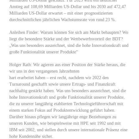
Milliarden US-Dollar geschätzt. Für 2023 wird ein deutlicher
Anstieg auf 108,69 Milliarden US-Dollar und bis 2030 auf 472,47
Milliarden US-Dollar erwartet – mit einer prognostizierten
durchschnittlichen jährlichen Wachstumsrate von rund 23 %.
Anleihen Finder: Warum können Sie sich am Markt behaupten? Wo
liegt die besondere Stärke und der Wettbewerbsvorteil der BDT?
„Was uns besonders auszeichnet, sind die hohe Innovationskraft und
große Funktionalität unserer Produkte“
Holger Rath: Wir agieren aus einer Position der Stärke heraus, die
wir uns in den vergangenen Jahrzehnten
hart erarbeitet haben – erst recht, nachdem wir 2022 den
Turnaround geschafft sowie unsere Ertrags- und Finanzkraft
nachhaltig gestärkt haben. Was uns besonders auszeichnet, sind die
hohe Innovationskraft und große Funktionalität unserer Produkte,
die zu unserer langjährig etablierten Technologieführerschaft mit
einem starken Fokus auf Produktentwicklung geführt haben.
Darüber hinaus pflegen wir langjährige enge Beziehungen zu
unseren Kunden, wie beispielsweise mit HPE seit 1992 und mit
IBM seit 2002, und stellen durch unsere internationale Präsenz eine
hohe Kundennähe sicher.