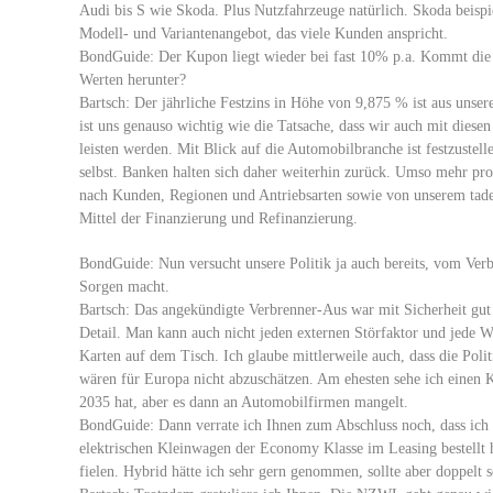
Audi bis S wie Skoda. Plus Nutzfahrzeuge natürlich. Skoda beispie
Modell- und Variantenangebot, das viele Kunden anspricht.
BondGuide: Der Kupon liegt wieder bei fast 10% p.a. Kommt die N
Werten herunter?
Bartsch: Der jährliche Festzins in Höhe von 9,875 % ist aus unsere
ist uns genauso wichtig wie die Tatsache, dass wir auch mit dies
leisten werden. Mit Blick auf die Automobilbranche ist festzustell
selbst. Banken halten sich daher weiterhin zurück. Umso mehr pro
nach Kunden, Regionen und Antriebsarten sowie von unserem tadel
Mittel der Finanzierung und Refinanzierung.
BondGuide: Nun versucht unsere Politik ja auch bereits, vom Verb
Sorgen macht.
Bartsch: Das angekündigte Verbrenner-Aus war mit Sicherheit gut 
Detail. Man kann auch nicht jeden externen Störfaktor und jede W
Karten auf dem Tisch. Ich glaube mittlerweile auch, dass die Polit
wären für Europa nicht abzuschätzen. Am ehesten sehe ich einen K
2035 hat, aber es dann an Automobilfirmen mangelt.
BondGuide: Dann verrate ich Ihnen zum Abschluss noch, dass ich 
elektrischen Kleinwagen der Economy Klasse im Leasing bestellt 
fielen. Hybrid hätte ich sehr gern genommen, sollte aber doppelt s