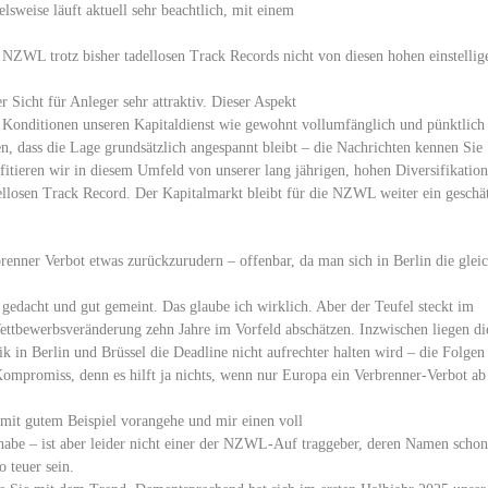
lsweise läuft aktuell sehr beachtlich, mit einem
ZWL trotz bisher tadellosen Track Records nicht von diesen hohen einstellig
r Sicht für Anleger sehr attraktiv. Dieser Aspekt
en Konditionen unseren Kapitaldienst wie gewohnt vollumfänglich und pünktlich
en, dass die Lage grundsätzlich angespannt bleibt – die Nachrichten kennen Sie
fitieren wir in diesem Umfeld von unserer lang jährigen, hohen Diversifikation
losen Track Record. Der Kapitalmarkt bleibt für die NZWL weiter ein geschät
renner Verbot etwas zurückzurudern – offenbar, da man sich in Berlin die glei
gedacht und gut gemeint. Das glaube ich wirklich. Aber der Teufel steckt im
ettbewerbsveränderung zehn Jahre im Vorfeld abschätzen. Inzwischen liegen di
ik in Berlin und Brüssel die Deadline nicht aufrechter halten wird – die Folgen
ompromiss, denn es hilft ja nichts, wenn nur Europa ein Verbrenner-Verbot ab
mit gutem Beispiel vorangehe und mir einen voll
habe – ist aber leider nicht einer der NZWL-Auf traggeber, deren Namen schon
o teuer sein.