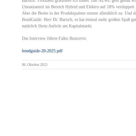
Bartsch: Trotzdem gratuliere ich Ihnen. Die NZWL geht genau wi
Umsatzanteil im Bereich Hybrid und Elektro auf 18% verdoppelt. V
Aber die Breite in der Produktpalette nimmt allmählich zu. Und das
BondGuide: Herr Dr. Bartsch, es hat einmal mehr großen Spaß ge
natürlich Ihren Auftritt am Kapitalmarkt.
Das Interview führte Falko Bozicevic.
bondguide-20-2025.pdf
06. Oktober 2025