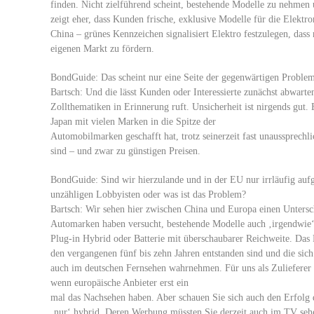
finden. Nicht zielführend scheint, bestehende Modelle zu nehmen
zeigt eher, dass Kunden frische, exklusive Modelle für die Elektro
China – grünes Kennzeichen signalisiert Elektro festzulegen, das
eigenen Markt zu fördern.
BondGuide: Das scheint nur eine Seite der gegenwärtigen Probleme,
Bartsch: Und die lässt Kunden oder Interessierte zunächst abwart
Zollthematiken in Erinnerung ruft. Unsicherheit ist nirgends gut
Japan mit vielen Marken in die Spitze der
Automobilmarken geschafft hat, trotz seinerzeit fast unaussprechl
sind – und zwar zu günstigen Preisen.
BondGuide: Sind wir hierzulande und in der EU nur irrläufig auf
unzähligen Lobbyisten oder was ist das Problem?
Bartsch: Wir sehen hier zwischen China und Europa einen Unterschi
Automarken haben versucht, bestehende Modelle auch ‚irgendwie‘ 
Plug-in Hybrid oder Batterie mit überschaubarer Reichweite. Das R
den vergangenen fünf bis zehn Jahren entstanden sind und die sich
auch im deutschen Fernsehen wahrnehmen. Für uns als Zulieferer is
wenn europäische Anbieter erst ein
mal das Nachsehen haben. Aber schauen Sie sich auch den Erfolg d
‚nur‘ hybrid. Deren Werbung müssten Sie derzeit auch im TV seh