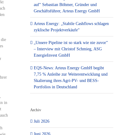
rkt
auf“ Sebastian Böhmer, Gründer und
ach
Geschäftsführer, Arteus Energy GmbH
den
Arteus Energy: „Stabile Cashflows schlagen
zyklische Projektverkäufe“
 die
„Unsere Pipeline ist so stark wie nie zuvor“
es
– Interview mit Christof Schmieg, ASG
EnergieInvest GmbH
r
EQS-News: Arteus Energy GmbH begibt
7,75 % Anleihe zur Weiterentwicklung und
hrer
Skalierung ihres Agri-PV- und BESS-
Portfolios in Deutschland
,
in in
t
Archiv
 auch
Juli 2026
ch
Juni 2026
 wie