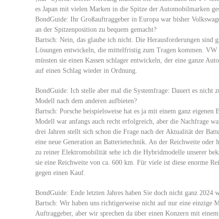
es Japan mit vielen Marken in die Spitze der Automobilmarken ges
BondGuide: Ihr Großauftraggeber in Europa war bisher Volkswagen
an der Spitzenposition zu bequem gemacht?
Bartsch: Nein, das glaube ich nicht. Die Herausforderungen sind g
Lösungen entwickeln, die mittelfristig zum Tragen kommen. VW is
müssten sie einen Kassen schlager entwickeln, der eine ganze Aut
auf einen Schlag wieder in Ordnung.
BondGuide: Ich stelle aber mal die Systemfrage: Dauert es nicht zu
Modell nach dem anderen aufbieten?
Bartsch: Porsche beispielsweise hat es ja mit einem ganz eigenen
Modell war anfangs auch recht erfolgreich, aber die Nachfrage w
drei Jahren stellt sich schon die Frage nach der Aktualität der Ba
eine neue Generation an Batterietechnik. An der Reichweite oder he
zu reiner Elektromobilität sehe ich die Hybridmodelle unserer be
sie eine Reichweite von ca. 600 km. Für viele ist diese enorme R
gegen einen Kauf.
BondGuide: Ende letzten Jahres haben Sie doch nicht ganz 2024 w
Bartsch: Wir haben uns richtigerweise nicht auf nur eine einzige 
Auftraggeber, aber wir sprechen da über einen Konzern mit eine