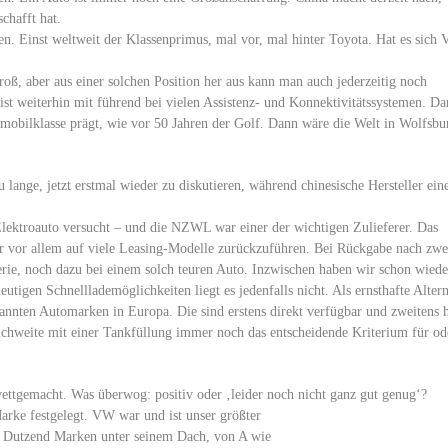
chafft hat.
. Einst weltweit der Klassenprimus, mal vor, mal hinter Toyota. Hat es sich
roß, aber aus einer solchen Position her aus kann man auch jederzeitig noch
t weiterhin mit führend bei vielen Assistenz- und Konnektivitätssystemen. Da
omobilklasse prägt, wie vor 50 Jahren der Golf. Dann wäre die Welt in Wolfsbu
 lange, jetzt erstmal wieder zu diskutieren, während chinesische Hersteller ein
 Elektroauto versucht – und die NZWL war einer der wichtigen Zulieferer. Das
ar vor allem auf viele Leasing-Modelle zurückzuführen. Bei Rückgabe nach zwe
tterie, noch dazu bei einem solch teuren Auto. Inzwischen haben wir schon wiede
utigen Schnelllademöglichkeiten liegt es jedenfalls nicht. Als ernsthafte Altern
kannten Automarken in Europa. Die sind erstens direkt verfügbar und zweitens 
eichweite mit einer Tankfüllung immer noch das entscheidende Kriterium für od
ettgemacht. Was überwog: positiv oder ‚leider noch nicht ganz gut genug‘?
Marke festgelegt. VW war und ist unser größter
m Dutzend Marken unter seinem Dach, von A wie