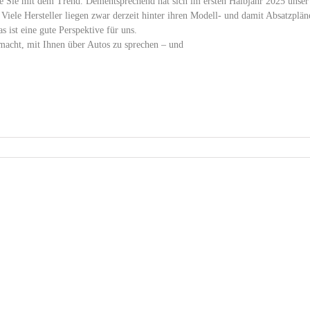
e Sie mit dem Trend. Dementsprechend hat sich im ersten Halbjahr 2025 unser
iele Hersteller liegen zwar derzeit hinter ihren Modell- und damit Absatzplän
 ist eine gute Perspektive für uns.
macht, mit Ihnen über Autos zu sprechen – und