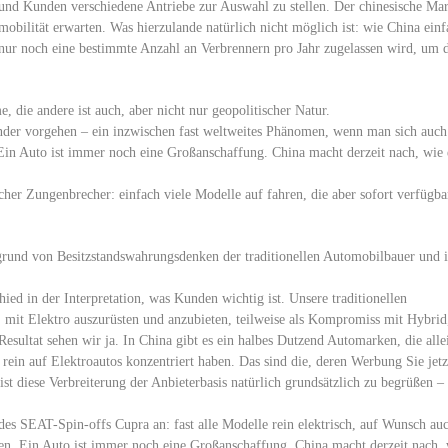
 und Kunden verschiedene Antriebe zur Auswahl zu stellen. Der chinesische Ma
mobilität erwarten. Was hierzulande natürlich nicht möglich ist: wie China einf
s nur noch eine bestimmte Anzahl an Verbrennern pro Jahr zugelassen wird, um 
 die andere ist auch, aber nicht nur geopolitischer Natur.
ender vorgehen – ein inzwischen fast weltweites Phänomen, wenn man sich auch
. Ein Auto ist immer noch eine Großanschaffung. China macht derzeit nach, wie 
icher Zungenbrecher: einfach viele Modelle auf fahren, die aber sofort verfügba
grund von Besitzstandswahrungsdenken der traditionellen Automobilbauer und i
ed in der Interpretation, was Kunden wichtig ist. Unsere traditionellen
mit Elektro auszurüsten und anzubieten, teilweise als Kompromiss mit Hybrid
esultat sehen wir ja. In China gibt es ein halbes Dutzend Automarken, die alle
 rein auf Elektroautos konzentriert haben. Das sind die, deren Werbung Sie jetz
t diese Verbreiterung der Anbieterbasis natürlich grundsätzlich zu begrüßen –
es SEAT-Spin-offs Cupra an: fast alle Modelle rein elektrisch, auf Wunsch au
en. Ein Auto ist immer noch eine Großanschaffung. China macht derzeit nach,