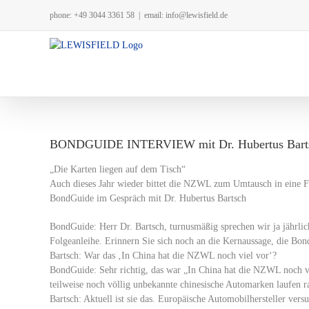
Zum
phone: +49 3044 3361 58
|
email: info@lewisfield.de
Inhalt
springen
BONDGUIDE INTERVIEW mit Dr. Hubertus Bar
„Die Karten liegen auf dem Tisch“
Auch dieses Jahr wieder bittet die NZWL zum Umtausch in eine Fol
BondGuide im Gespräch mit Dr. Hubertus Bartsch
BondGuide: Herr Dr. Bartsch, turnusmäßig sprechen wir ja jährlic
Folgeanleihe. Erinnern Sie sich noch an die Kernaussage, die Bon
Bartsch: War das ‚In China hat die NZWL noch viel vor‘?
BondGuide: Sehr richtig, das war „In China hat die NZWL noch vi
teilweise noch völlig unbekannte chinesische Automarken laufen ra
Bartsch: Aktuell ist sie das. Europäische Automobilhersteller vers