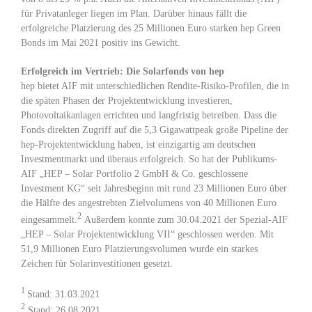
für Privatanleger liegen im Plan. Darüber hinaus fällt die
erfolgreiche Platzierung des 25 Millionen Euro starken hep Green
Bonds im Mai 2021 positiv ins Gewicht.
Erfolgreich im Vertrieb: Die Solarfonds von hep
hep bietet AIF mit unterschiedlichen Rendite-Risiko-Profilen, die in
die späten Phasen der Projektentwicklung investieren,
Photovoltaikanlagen errichten und langfristig betreiben. Dass die
Fonds direkten Zugriff auf die 5,3 Gigawattpeak große Pipeline der
hep-Projektentwicklung haben, ist einzigartig am deutschen
Investmentmarkt und überaus erfolgreich. So hat der Publikums-
AIF „HEP – Solar Portfolio 2 GmbH & Co. geschlossene
Investment KG“ seit Jahresbeginn mit rund 23 Millionen Euro über
die Hälfte des angestrebten Zielvolumens von 40 Millionen Euro
2
eingesammelt.
Außerdem konnte zum 30.04.2021 der Spezial-AIF
„HEP – Solar Projektentwicklung VII“ geschlossen werden. Mit
51,9 Millionen Euro Platzierungsvolumen wurde ein starkes
Zeichen für Solarinvestitionen gesetzt.
1
Stand: 31.03.2021
2
Stand: 26.08.2021