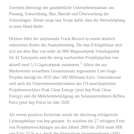
Zweitens überzeugt der ganzheitliche Unternehmensansatz aus
Planung, Entwicklung, Bau, Betrieb und Überwachung der
Solaranlagen. Dieser sorge laut Scope dafür, dass die Wertschöpfung
in einer Hand bleibt.
Drittens führt der umfassende Track-Record zu einem deutlich
reduzierten Risiko der Assetanbindung. Die hep-Erfolgsbilanz setzt
sich aus dem Bau von mehr als 800 Megawattpeak Solarkapazität
für 42 Solarparks und der stetig wachsenden Projektpipeline von
1
aktuell rund 5,3 Gigawattpeak zusammen.
Allein der aus
Marktwerten erwartbare Gesamtumsatz sogenannter Late-Stage-
Projekte beträgt bis 2025 über 500 Millionen Euro. Unterstützend
sind auch die Unternehmensübernahme des US-amerikanischen
Projektentwicklers Peak Clean Energy (jetzt hep Peak Clean
Energy) und die Mehrheitsbeteiligung am Solarunternehmen ReNew
Petra (jetzt hep Petra) im Jahr 2020.
Als viertes positives Kriterium wurde die durchweg erfolgreiche
Leistungsbilanz von hep genannt. So erzielten die 27 erfolgten Exits
von Projektentwicklungen aus den Jahren 2009 bis 2018 einen IRR
von 8 bis 25 % p.a. Auch die Alternativen Investmentfonds (AIF)