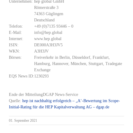
Unternehmen:
hep global GmbH
Römerstraße 3
74363 Güglingen
Deutschland
Telefon:
+49 (0)7135 93446 – 0
E-Mail:
info@hep.global
Internet:
www.hep.global
ISIN:
DE000A3H3JV5
WKN:
A3H3JV
Börsen:
Freiverkehr in Berlin, Düsseldorf, Frankfurt,
Hamburg, Hannover, München, Stuttgart, Tradegate
Exchange
EQS News ID:
1230293
Ende der Mitteilung
DGAP News-Service
Quelle:
hep ist nachhaltig erfolgreich – „A‘-Bewertung im Scope-
Initial-Rating für die HEP Kapitalverwaltung AG – dgap.de
01. September 2021