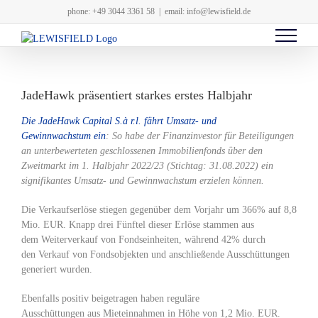
Zum
phone: +49 3044 3361 58
|
email: info@lewisfield.de
Inhalt
springen
JadeHawk präsentiert starkes erstes Halbjahr
Die
JadeHawk Capital S.à r.l.
fährt
Umsatz- und
Gewinnwachstum
ein
: So habe der Finanzinvestor für Beteiligungen
an unterbewerteten geschlossenen Immobilienfonds über den
Zweitmarkt im
1. Halbjahr 2022/23
(Stichtag: 31.08.2022) ein
signifikantes Umsatz- und Gewinnwachstum erzielen können.
Die
Verkaufserlöse
stiegen gegenüber dem Vorjahr um 366%
auf 8,8
Mio. EUR
. Knapp
drei Fünftel
dieser Erlöse stammen aus
dem
Weiterverkauf von Fondseinheiten
, während
42%
durch
den
Verkauf von Fondsobjekten
und anschließende Ausschüttungen
generiert wurden.
Ebenfalls positiv beigetragen haben
reguläre
Ausschüttungen
aus
Mieteinnahmen
in Höhe von
1,2 Mio. EUR
.