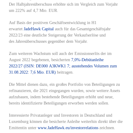
Der
Halbjahresüberschuss
erhöhte sich im Vergleich zum Vorjahr
um 222% auf
4,7 Mio. EUR
.
Auf Basis der positiven Geschäftsentwicklung in H1
erwartet
JadeHawk Capital
auch für das
Gesamtgeschäftsjahr
2022/23
eine
deutliche Steigerung der Verkaufserlöse
und
des
Jahresüberschusses
gegenüber dem Vorjahr.
Zum weiteren Wachstum soll auch der Emissionserlös der im
August 2022 begebenen, besicherten
7,0%-Debütanleihe
2022/27
(ISIN: DE000
A3KWK1
7; ausstehendes Volumen zum
31.08.2022:
7,6 Mio. EUR
)
beitragen.
Die Mittel dienen dazu, ein
großes Portfolio von Beteiligungen zu
refinanzieren
, die 2021 eingegangen wurden, sowie weitere Assets
aufzubauen, indem bestehende Beteiligungen erhöht und neue,
bereits identifizierte Beteiligungen erworben werden sollen.
Interessierte Privatanleger
und
Investoren
in Deutschland und
Luxemburg können die besicherte Anleihe
weiterhin direkt über die
Emittentin
unter
www.JadeHawk.eu/investorrelations
zeichnen
.