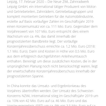
Leipzig, 17. Februar 2020 – Die Neue ZWL Zahnradwerk
Leipzig GmbH, ein international tätiger Produzent von Motor-
und Getriebeteilen, Zahnrädern, Getriebebaugruppen und
komplett montierten Getrieben für die Automobilindustrie,
erzielte auf Basis vorläufiger Zahlen im Geschäftsjahr 2019
einen Konzernumsatz von ca. 111 Mio. Euro. Gegenüber dem
Vorjahreswert von 107 Mio. Euro entspricht dies einem
Wachstum von ca. 4%, das damit innerhalb der
prognostizierten Bandbreite liegt. Der vorläufige
Konzernjahresüberschuss erreichte ca. 1,2 Mio. Euro (2018:
1,1 Mio. Euro). Darin sind Kosten in Höhe von 0,5 Mio. Euro
aus dem erfolgreich durchgeführten Anleiheumtausch
enthalten. Bereinigt um diese zusätzlichen Kosten, die in der
ursprünglichen Planung noch nicht berücksichtigt waren, liegt
der erwirtschaftete Konzernjahresüberschuss innerhalb der
prognostizierten Spanne.
In China konnte das Umsatz- und Ergebnisniveau des
Vorjahres übertroffen werden. Der Umsatz des Schwester-
Konzerns NZWL International stieg im Geschäftsjahr 2019 um
ca. 10% von 42 Mio. Euro auf ca. 46 Mio. Euro und das
Vorsteuerergebnis (EBT) um ca. 9% von 3,5 Mio. Euro auf ca.