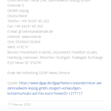
Unternehmen: Neue ZWL Zahnradwerk Leipzig GmbH
Ostende 5
04288 Leipzig
Deutschland
Telefon: +49 34297 85 202
Fax: +49 34297 85 302
E-Mail: gf.sekretariat@nzwl.de
Internet: www.nzwl.de
ISIN: DE000A13SAD4
WKN: A1YC1F
Börsen: Freiverkehr in Berlin, Düsseldorf, Frankfurt (Scale),
Hamburg, Hannover, München, Stuttgart, Tradegate Exchange
EQS News ID: 976741
Ende der Mitteilung DGAP News-Service
Quelle:
https://www.dgap.de/dgap/News/corporate/neue-zwl-
zahnradwerk-leipzig-gmbh-steigert-vorlaeufigen-
konzernumsatz-auf-mio-euro/?newsID=1277117
17. Februar 2020