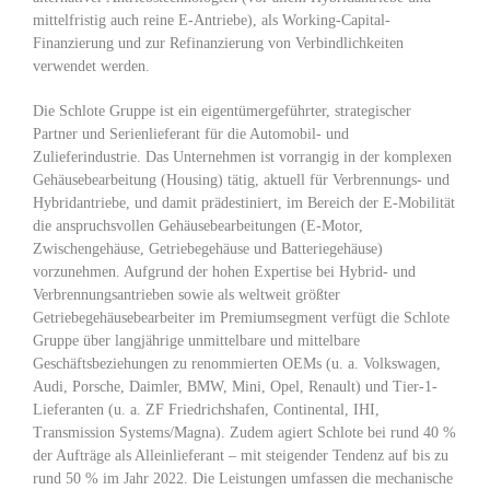
mittelfristig auch reine E-Antriebe), als Working-Capital-
Finanzierung und zur Refinanzierung von Verbindlichkeiten
verwendet werden.
Die Schlote Gruppe ist ein eigentümergeführter, strategischer
Partner und Serienlieferant für die Automobil- und
Zulieferindustrie. Das Unternehmen ist vorrangig in der komplexen
Gehäusebearbeitung (Housing) tätig, aktuell für Verbrennungs- und
Hybridantriebe, und damit prädestiniert, im Bereich der E-Mobilität
die anspruchsvollen Gehäusebearbeitungen (E-Motor,
Zwischengehäuse, Getriebegehäuse und Batteriegehäuse)
vorzunehmen. Aufgrund der hohen Expertise bei Hybrid- und
Verbrennungsantrieben sowie als weltweit größter
Getriebegehäusebearbeiter im Premiumsegment verfügt die Schlote
Gruppe über langjährige unmittelbare und mittelbare
Geschäftsbeziehungen zu renommierten OEMs (u. a. Volkswagen,
Audi, Porsche, Daimler, BMW, Mini, Opel, Renault) und Tier-1-
Lieferanten (u. a. ZF Friedrichshafen, Continental, IHI,
Transmission Systems/Magna). Zudem agiert Schlote bei rund 40 %
der Aufträge als Alleinlieferant – mit steigender Tendenz auf bis zu
rund 50 % im Jahr 2022. Die Leistungen umfassen die mechanische