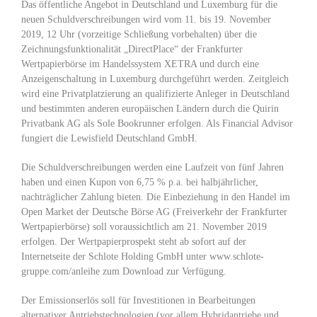
Das öffentliche Angebot in Deutschland und Luxemburg für die
neuen Schuldverschreibungen wird vom 11. bis 19. November
2019, 12 Uhr (vorzeitige Schließung vorbehalten) über die
Zeichnungsfunktionalität „DirectPlace“ der Frankfurter
Wertpapierbörse im Handelssystem XETRA und durch eine
Anzeigenschaltung in Luxemburg durchgeführt werden. Zeitgleich
wird eine Privatplatzierung an qualifizierte Anleger in Deutschland
und bestimmten anderen europäischen Ländern durch die Quirin
Privatbank AG als Sole Bookrunner erfolgen. Als Financial Advisor
fungiert die Lewisfield Deutschland GmbH.
Die Schuldverschreibungen werden eine Laufzeit von fünf Jahren
haben und einen Kupon von 6,75 % p.a. bei halbjährlicher,
nachträglicher Zahlung bieten. Die Einbeziehung in den Handel im
Open Market der Deutsche Börse AG (Freiverkehr der Frankfurter
Wertpapierbörse) soll voraussichtlich am 21. November 2019
erfolgen. Der Wertpapierprospekt steht ab sofort auf der
Internetseite der Schlote Holding GmbH unter www.schlote-
gruppe.com/anleihe zum Download zur Verfügung.
Der Emissionserlös soll für Investitionen in Bearbeitungen
alternativer Antriebstechnologien (vor allem Hybridantriebe und