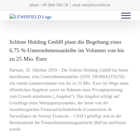
Zum
phone: +49 3044 3361 58
|
email: info@lewisfield.de
Inhalt
springen
Schlote Holding GmbH plant die Begebung einer
6,75 %-Unternehmensanleihe im Volumen von bis
zu 25 Mio. Euro
Harsum, 28. Oktober 2019 – Die Schlote Holding GmbH hat heute
beschlossen, eine Unternehmensanleihe (ISIN: DE000A2YN256)
mit einem Gesamtvolumen von bis zu 25 Mio. Euro im Wege eines
öffentlichen Angebots sowie im Rahmen einer Privatplatzierung
zum Erwerb anzubieten („Angebot“). Das Angebot erfolgt auf
Grundlage eines Wertpapierprospekts, der heute von der
luxemburgischen Finanzaufsichtsbehörde (Commission de
Surveillance du Secteur Financier – CSSF) gebilligt und an die
Bundesanstalt für Finanzdienstleistungsaufsicht (BaFin) notifiziert
wurde.