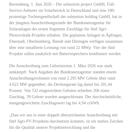
Ravensburg, 1. Juni 2026 – Die solmotion project GmbH, Full-
Service-Anbieter im Solarbereich in Deutschland und eine 100-
prozentige Tochtergesellschaft der solmotion holding GmbH, hat in
der jüngsten Ausschreibungsrunde der Bundesnetzagentur für
Solaranlagen des ersten Segments Zuschläge für fünf Agri-
Photovoltaik-Projekte erhalten. Die geplanten Anlagen in Äpfingen,
Eberstadt, Oberhomberg, Baindt und Dietingen verfügen zusammen
über eine installierte Leistung von rund 22 MWp. Vier der fünf
Projekte sollen zusätzlich mit Batteriespeichern kombiniert werden.
Die Ausschreibung zum Gebotstermin 1. März 2026 war stark
umkämpft: Nach Angaben der Bundesnetzagentur standen einem
Ausschreibungsvolumen von rund 2.295 MW Gebote über rund
4.622 MW gegenüber; die Deckungsrate lag damit bei 201,44
Prozent. Von 532 eingereichten Geboten erhielten 268 einen
Zuschlag, 39 Gebote wurden ausgeschlossen. Der durchschnittliche,
mengengewichtete Zuschlagswert lag bei 4,94 ct/kWh.
„Dass wir uns in einer doppelt überzeichneten Ausschreibung mit
fünf Agri-PV-Projekten durchsetzen konnten, ist ein starkes Zeichen
für die Qualität unserer Projektentwicklung und die